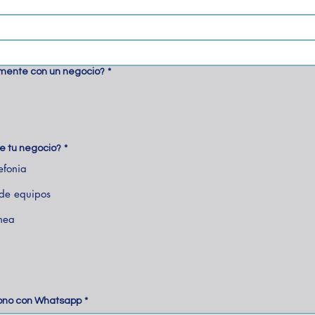
mente con un negocio?
*
de tu negocio?
*
efonia
de equipos
inea
ono con Whatsapp
*