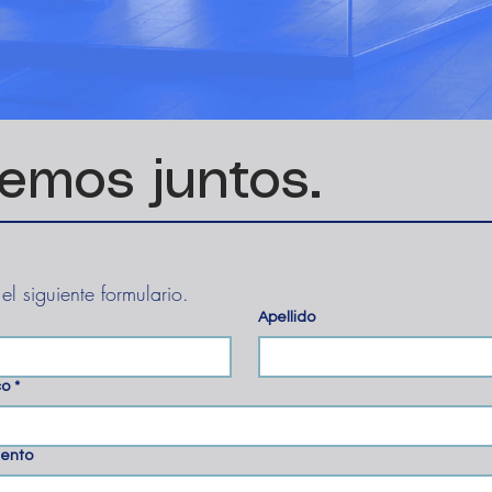
emos juntos.
 el siguiente formulario.
Apellido
co
*
iento