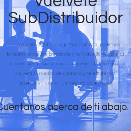
Vuelvete
SubDistribuidor
Comencemos a trabajar juntos. Nosotros podemos
brindarte todos los productos y servicios de Telcel a tu
punto de venta. Contáctanos o
envíanos la información
a nuestros medios de contacto y te estaremos
pasando a visitar en un máximo de 48 horas.
Cuentanos acerca de ti abajo.