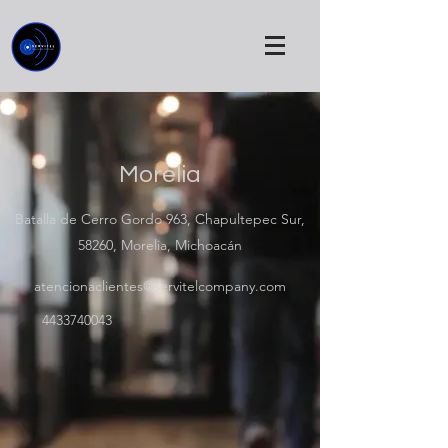
Morelia
Batalla de Cerro Gordo 963, Chapultepec Sur,
58260, Morelia, Michoacán
atencionaclientes@servitelcompany.com
4433740043